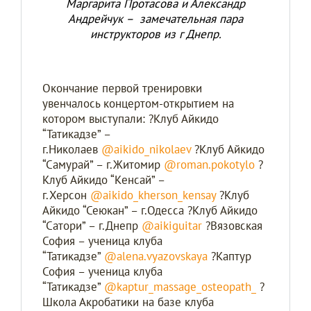
Маргарита Протасова и Александр
Андрейчук – замечательная пара
инструкторов из г Днепр.
Окончание первой тренировки
увенчалось концертом-открытием на
котором выступали: ?Клуб Айкидо
“Татикадзе” –
г.Николаев
@aikido_nikolaev
?Клуб Айкидо
“Самурай” – г.Житомир
@roman.pokotylo
?
Клуб Айкидо “Kенсай” –
г.Херсон
@aikido_kherson_kensay
?Клуб
Айкидо “Сеюкан” – г.Одесса ?Клуб Айкидо
“Сатори” – г.Днепр
@aikiguitar
?Вязовская
София – ученица клуба
“Татикадзе”
@alena.vyazovskaya
?Каптур
София – ученица клуба
“Татикадзе”
@kaptur_massage_osteopath_
?
Школа Акробатики на базе клуба