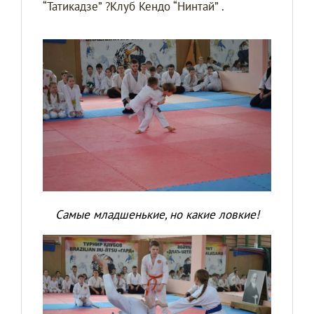
“Татикадзе” ?Клуб Кендо “Нинтай” .
Самые младшенькие, но какие ловкие!