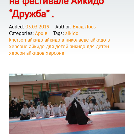
на фестивале Айкидо
“Дружба” .
Added:
03.03.2019
Author:
Влад Лось
Categories:
Архів
Tags:
aikido
kherson
айкидо
айкидо в николаеве
айкидо в
херсоне
айкидо для детей
айкидо для детей
херсон
айкидов херсоне