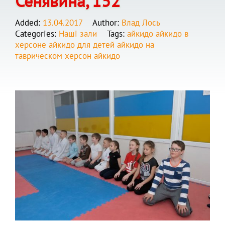
Сенявина, 152
Added:
13.04.2017
Author:
Влад Лось
Categories:
Наші зали
Tags:
айкидо
айкидо в
херсоне
айкидо для детей
айкидо на
таврическом
херсон айкидо