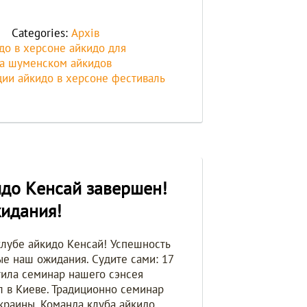
Categories:
Архів
до в херсоне
айкидо для
на шуменском
айкидов
ции айкидо в херсоне
фестиваль
идо Kенсай завершен!
жидания!
клубе айкидо Kенсай! Успешность
е наш ожидания. Судите сами: 17
тила семинар нашего сэнсея
 в Киеве. Традиционно семинар
Украины. Команда клуба айкидо