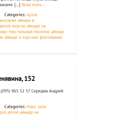
никами. […]
Read more...
Categories:
Архів
иколаеве
айкидо в
 детей херсон
айкидо на
кидо текстильный поселок
айкидо
ии айкидо в херсоне
фехтование
енявина, 152
т.(095) 865 52 57 Середюк Андрей
Categories:
Наші зали
для детей
айкидо на