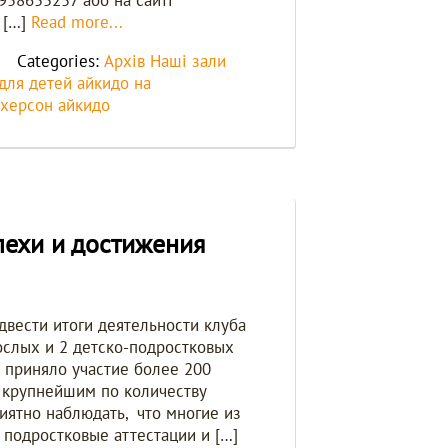
958655257 або на сайті
 […]
Read more...
Categories:
Архів
Наші зали
для детей
айкидо на
херсон айкидо
пехи и достижения
двести итоги деятельности клуба
ослых и 2 детско-подростковых
х приняло участие более 200
б крупнейшим по количеству
иятно наблюдать, что многие из
 подростковые аттестации и […]