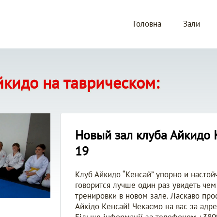
Головна
Зали
айкидо на таврическом:
Новый зал клуба Айкидо
19
Клуб Айкидо “Kенсай” упорно и настой
говорится лучше один раз увидеть чем
тренировки в новом зале. Ласкаво прос
Айкідо Kенсай! Чекаємо на вас за адр