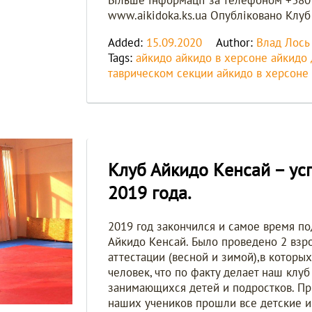
Більше інформації за телефоном +380
www.aikidoka.ks.ua Опубліковано Клуб
Added:
15.09.2020
Author:
Влад Лось
Tags:
айкидо
айкидо в херсоне
айкидо 
таврическом
секции айкидо в херсоне
Клуб Айкидо Kенсай – ус
2019 года.
2019 год закончился и самое время по
Айкидо Kенсай. Было проведено 2 взр
аттестации (весной и зимой),в которы
человек, что по факту делает наш клу
занимающихся детей и подростков. Пр
наших учеников прошли все детские и