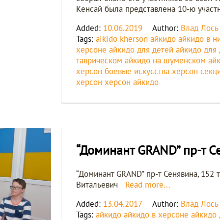
Kенсай была представлена 10-ю участ
Added:
10.06.2019
Author:
Влад Лось
Tags:
aikido kherson
айкидо
айкидо в н
херсоне
айкидо для детей
айкидо для
таврическом
айкидо на шуменском
ай
херсон
боевые искусства херсон
секц
херсон
херсон айкидо
“Доминант GRAND” пр-т С
“Доминант GRAND” пр-т Сенявина, 152 
Витальевич
Read more...
Added:
13.04.2017
Author:
Влад Лось
Tags:
айкидо
айкидо в херсоне
айкидо 