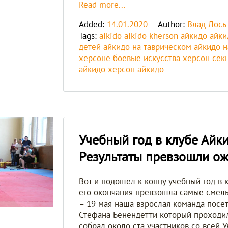
Read more...
Added:
14.01.2020
Author:
Влад Лось
Tags:
aikido
aikido kherson
айкидо
айки
детей
айкидо на таврическом
айкидо 
херсоне
боевые искусства херсон
сек
айкидо
херсон айкидо
Учебный год в клубе Айк
Результаты превзошли о
Вот и подошел к концу учебный год в 
его окончания превзошла самые смелы
– 19 мая наша взрослая команда посе
Стефана Бенендетти который проходил
собрал около ста участников со всей 