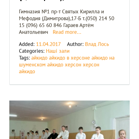
Гимназия №1 пр-т Святых Кирилла и
Мефодия (Димитрова),17-Б т.(050) 214 50
15 (096) 65 60 846 Гараев Артём
Анатольевич
Read more...
Added:
11.04.2017
Author:
Влад Лось
Categories:
Наші зали
Tags:
айкидо
айкидо в херсоне
айкидо на
шуменском
айкидо херсон
херсон
айкидо