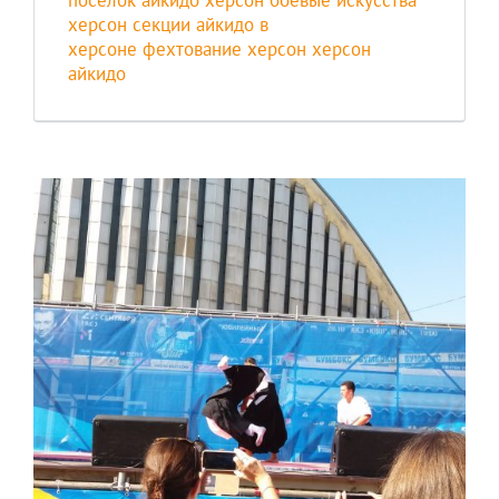
поселок
айкидо херсон
боевые искусства
херсон
секции айкидо в
херсоне
фехтование херсон
херсон
айкидо