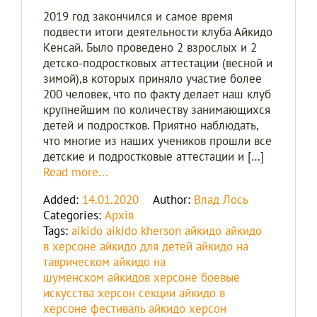
2019 год закончился и самое время
подвести итоги деятельности клуба Айкидо
Kенсай. Было проведено 2 взрослых и 2
детско-подростковых аттестации (весной и
зимой),в которых приняло участие более
200 человек, что по факту делает наш клуб
крупнейшим по количеству занимающихся
детей и подростков. Приятно наблюдать,
что многие из наших учеников прошли все
детские и подростковые аттестации и […]
Read more...
Added:
14.01.2020
Author:
Влад Лось
Categories:
Архів
Tags:
aikido
aikido kherson
айкидо
айкидо
в херсоне
айкидо для детей
айкидо на
таврическом
айкидо на
шуменском
айкидов херсоне
боевые
искусства херсон
секции айкидо в
херсоне
фестиваль айкидо
херсон