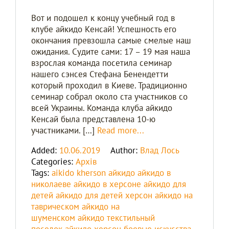
Вот и подошел к концу учебный год в
клубе айкидо Kенсай! Успешность его
окончания превзошла самые смелые наш
ожидания. Судите сами: 17 – 19 мая наша
взрослая команда посетила семинар
нашего сэнсея Стефана Бенендетти
который проходил в Киеве. Традиционно
семинар собрал около ста участников со
всей Украины. Команда клуба айкидо
Kенсай была представлена 10-ю
участниками. […]
Read more...
Added:
10.06.2019
Author:
Влад Лось
Categories:
Архів
Tags:
aikido kherson
айкидо
айкидо в
николаеве
айкидо в херсоне
айкидо для
детей
айкидо для детей херсон
айкидо на
таврическом
айкидо на
шуменском
айкидо текстильный