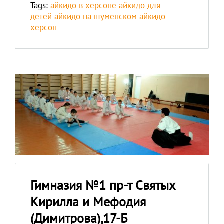
Tags:
айкидо в херсоне
айкидо для
детей
айкидо на шуменском
айкидо
херсон
Гимназия №1 пр-т Святых
Кирилла и Мефодия
(Димитрова),17-Б